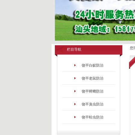
您
栏目导航
饶平白蚁防治
饶平老鼠防治
饶平蟑螂防治
饶平臭虫防治
饶平蛀虫防治