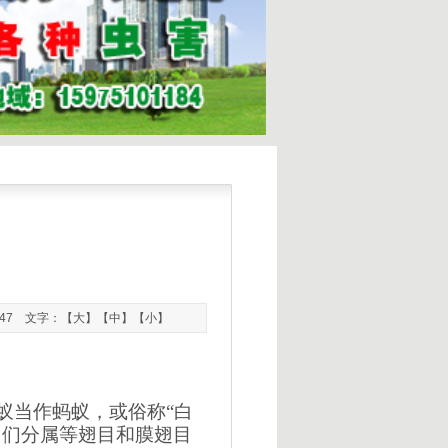
9:47 文字：【
大
】【
中
】【
小
】
蚁当作蚂蚁，或俗称“白
它们分属等翅目和膜翅目