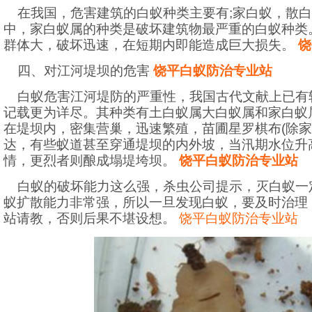
在我国，危害建筑的白蚁种类主要有
;
家白蚁，散白
中，家白蚁属的种类是破坏建筑物最严重的白蚁种类
群体大，破坏迅速，在短期内即能造成巨大损失。
饶
四、对江河堤坝的危害
饶平白蚁防治专业站
白蚁危害江河堤防的严重性，我国古代文献上已有
记载更为详尽。其种类有土白蚁属大白蚁属和家白蚁
在堤坝内，密集营巢，迅速繁殖，苗圃星罗棋布
(
除家
达，有些蚁道甚至穿通堤坝的内外坡，当汛期水位升
情，更烈者则酿成塌堤垮坝。
饶平白蚁防治专业站
白蚁的破坏能力这么强，杀虫公司提示，灭白蚁一
蚁扩散能力非常强，所以一旦发现白蚁，要及时治理
站请教，否则后果不堪设想。
饶平白蚁防治专业站