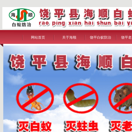
网站首页
关于海顺
饶平白蚁防治
饶平老