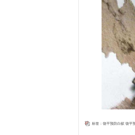
标签：
饶平预防白蚁
饶平