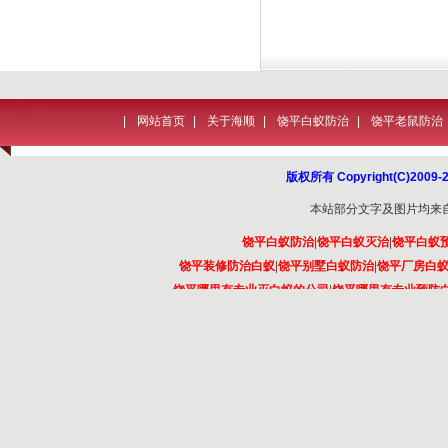
|
网站首页
|
关于海顺
|
饶平白蚁防治
|
饶平老鼠防治
版权所有 Copyright(C)2
本站部分文字及图片均来
饶平白蚁防治
|
饶平白蚁灭治
|
饶平白蚁
饶平装修防治白蚁
|
饶平别墅白蚁防治
|
饶平厂房白
饶平哪里有专业灭白蚁的公司
|
饶平哪里有专业预防