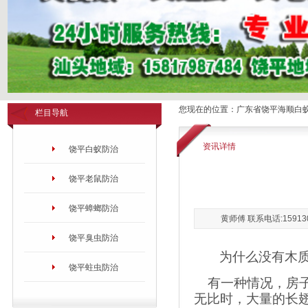
您现在的位置：
广东省饶平海顺白
栏目导航
资讯详情
饶平白蚁防治
饶平老鼠防治
饶平蟑螂防治
黄师傅 联系电话:15913
饶平臭虫防治
为什么没有木
饶平蛀虫防治
有一种情况，房
无比时，大量的长